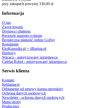
przy zakupach powyżej 330,00 zł
Informacja
O nas
Zwrot towaru
Dostawa i platnosc
Recenzje naszego e-shopu
Bezpieczna płatność online GoPay
Regulamin
EkoKapsulki.pl = 4Barista.pl
Hurtowy
Wacaco - autoryzowany sprzedawca
Cafelat Robot - autoryzowany sprzedawca
Serwis klienta
Kontakt
Reklamacje
Odstąpenie od umowy kupna-sprzedaży
Ochrona danych osobowych
Newsletter - ochrona danych osobowych
Mapa strony
Producenci