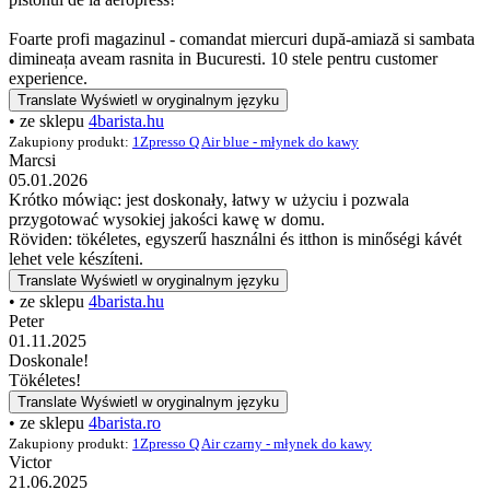
Foarte profi magazinul - comandat miercuri după-amiază si sambata
dimineața aveam rasnita in Bucuresti. 10 stele pentru customer
experience.
Translate
Wyświetl w oryginalnym języku
• ze sklepu
4barista.hu
Zakupiony produkt:
1Zpresso Q Air blue - młynek do kawy
Marcsi
05.01.2026
Krótko mówiąc: jest doskonały, łatwy w użyciu i pozwala
przygotować wysokiej jakości kawę w domu.
Röviden: tökéletes, egyszerű használni és itthon is minőségi kávét
lehet vele készíteni.
Translate
Wyświetl w oryginalnym języku
• ze sklepu
4barista.hu
Peter
01.11.2025
Doskonale!
Tökéletes!
Translate
Wyświetl w oryginalnym języku
• ze sklepu
4barista.ro
Zakupiony produkt:
1Zpresso Q Air czarny - młynek do kawy
Victor
21.06.2025