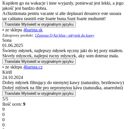
Kupiłem go na wakacje i inne wyjazdy, ponieważ jest lekki, a jego
jakość jest bardzo dobra.
Achizitionata pentru vacante si alte deplasari deoarece este usoara
iar calitatea rasnirii este foarte buna.Sunt foarte multumit!
Translate
Wyświetl w oryginalnym języku
• ze sklepu
4barista.sk
Zakupiony produkt:
1Zpresso Q Air blue - młynek do kawy
Sona
01.06.2025
Świetny młynek, najlepszy młynek ręczny jaki do tej pory miałem.
Skvely mlyncek, najlepsi rucny mlyncek, aky som doteraz mala.
Translate
Wyświetl w oryginalnym języku
• ze sklepu
4barista.cz
Kirill
24.10.2024
Dobry młynek filtrujący do niemytej kawy (naturalny, beztlenowy)
Dobrý mlýnek na filtr pro nepromytou kávu (naturalka, anaerobní)
Translate
Wyświetl w oryginalnym języku
5/5
Ilość ocen:
9
9
0
0
0