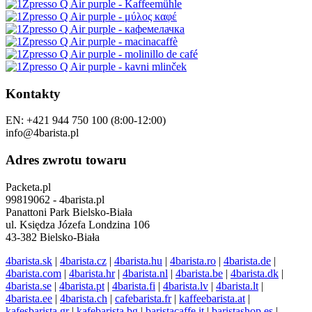
Kontakty
EN: +421 944 750 100 (8:00-12:00)
info@4barista.pl
Adres zwrotu towaru
Packeta.pl
99819062 - 4barista.pl
Panattoni Park Bielsko-Biała
ul. Księdza Józefa Londzina 106
43-382 Bielsko-Biała
4barista.sk
|
4barista.cz
|
4barista.hu
|
4barista.ro
|
4barista.de
|
4barista.com
|
4barista.hr
|
4barista.nl
|
4barista.be
|
4barista.dk
|
4barista.se
|
4barista.pt
|
4barista.fi
|
4barista.lv
|
4barista.lt
|
4barista.ee
|
4barista.ch
|
cafebarista.fr
|
kaffeebarista.at
|
kafesbarista.gr
|
kafebarista.bg
|
baristacaffe.it
|
baristashop.es
|