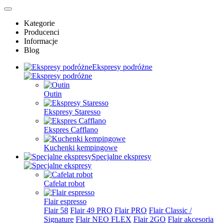
Kategorie
Producenci
Informacje
Blog
Ekspresy podróżne
Outin
Ekspresy Staresso
Ekspres Cafflano
Kuchenki kempingowe
Specjalne ekspresy
Cafelat robot
Flair espresso
Flair 58
Flair 49 PRO
Flair PRO
Flair Classic /
Signature
Flair NEO FLEX
Flair 2GO
Flair akcesoria