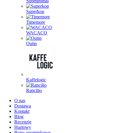
Subminimal
Superkop
Timemore
WACACO
Outin
Kaffelogic
Rancilio
O nas
Dostawa
Kontakt
Blog
Recenzje
Hurtowy
Bony upominkowe