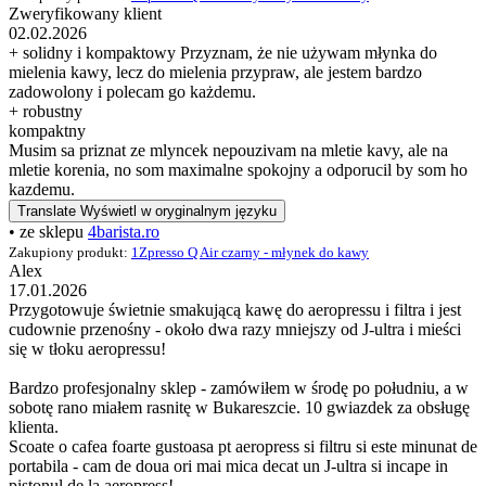
Zweryfikowany klient
02.02.2026
+ solidny i kompaktowy Przyznam, że nie używam młynka do
mielenia kawy, lecz do mielenia przypraw, ale jestem bardzo
zadowolony i polecam go każdemu.
+ robustny
kompaktny
Musim sa priznat ze mlyncek nepouzivam na mletie kavy, ale na
mletie korenia, no som maximalne spokojny a odporucil by som ho
kazdemu.
Translate
Wyświetl w oryginalnym języku
• ze sklepu
4barista.ro
Zakupiony produkt:
1Zpresso Q Air czarny - młynek do kawy
Alex
17.01.2026
Przygotowuje świetnie smakującą kawę do aeropressu i filtra i jest
cudownie przenośny - około dwa razy mniejszy od J-ultra i mieści
się w tłoku aeropressu!
Bardzo profesjonalny sklep - zamówiłem w środę po południu, a w
sobotę rano miałem rasnitę w Bukareszcie. 10 gwiazdek za obsługę
klienta.
Scoate o cafea foarte gustoasa pt aeropress si filtru si este minunat de
portabila - cam de doua ori mai mica decat un J-ultra si incape in
pistonul de la aeropress!