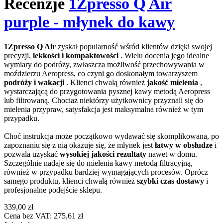
Recenzje
1Zpresso Q Air
purple - młynek do kawy
1Zpresso Q Air
zyskał popularność wśród klientów dzięki swojej
precyzji,
lekkości i kompaktowości
. Wielu docenia jego idealne
wymiary do podróży, zwłaszcza możliwość przechowywania w
moździerzu Aeropress, co czyni go doskonałym towarzyszem
podróży i wakacji
. Klienci chwalą również
jakość mielenia
,
wystarczającą do przygotowania pysznej kawy metodą Aeropress
lub filtrowaną. Chociaż niektórzy użytkownicy przyznali się do
mielenia przypraw, satysfakcja jest maksymalna również w tym
przypadku.
Choć instrukcja może początkowo wydawać się skomplikowana, po
zapoznaniu się z nią okazuje się, że młynek jest
łatwy w obsłudze
i
pozwala uzyskać
wysokiej jakości rezultaty
nawet w domu.
Szczególnie nadaje się do mielenia kawy metodą filtracyjną,
również w przypadku bardziej wymagających procesów. Oprócz
samego produktu, klienci chwalą również
szybki czas dostawy
i
profesjonalne podejście sklepu.
339,00 zł
Cena bez VAT: 275,61 zł