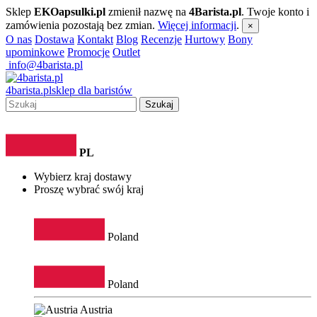
Sklep
EKOapsulki.pl
zmienił nazwę na
4Barista.pl
. Twoje konto i
zamówienia pozostają bez zmian.
Więcej informacji
.
×
O nas
Dostawa
Kontakt
Blog
Recenzje
Hurtowy
Bony
upominkowe
Promocje
Outlet
info@4barista.pl
4
barista
.pl
sklep dla baristów
Szukaj
PL
Wybierz kraj dostawy
Proszę wybrać swój kraj
Poland
Poland
Austria