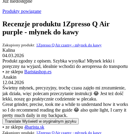
Już niedostępne
Produkty powiązane
Recenzje produktu 1Zpresso Q Air
purple - młynek do kawy
Zakupiony produkt:
1Zpresso Q Air czarny - młynek do kawy
Kalina
04.03.2026
Produkt zgodny z opisem. Szybka wysyłka! Młynek lekki i
poręczny na wyjazd, idealnie wchodzi do aeropressa do transportu
• ze sklepu
Baristashop.es
Anakin
12.04.2026
Świetny młynek, precyzyjny, trochę czasu zajęło mi zrozumienie,
jak działa, więc polecam przeczytanie instrukcji 😂 Jest też dość
lekki, noszę go praktycznie codziennie w plecaku.
Great grinder, precise, took me a while to understand how it works
so I do recommend reading the guide 😂 also quite light, I carry it
pretty much daily in my backpack.
Translate
Wyświetl w oryginalnym języku
• ze sklepu
4barista.sk
Zakupiony produkt:
1Zpresso Q Air czarny - młynek do kawy