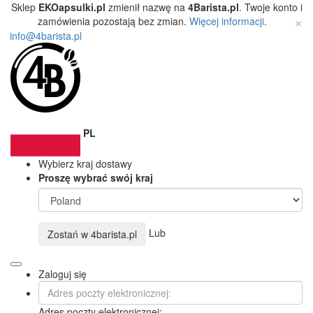
Sklep
EKOapsulki.pl
zmienił nazwę na
4Barista.pl
. Twoje konto i
×
zamówienia pozostają bez zmian.
Więcej informacji
.
info@4barista.pl
PL
Wybierz kraj dostawy
Proszę wybrać swój kraj
Lub
Zostań w
4barista.pl
Zaloguj się
Adres poczty elektronicznej: