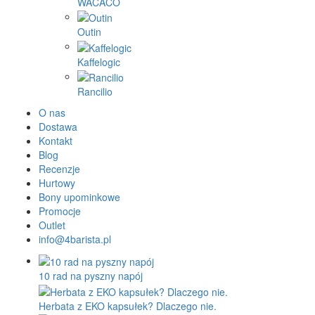
WACACO
Outin
Kaffelogic
Rancilio
O nas
Dostawa
Kontakt
Blog
Recenzje
Hurtowy
Bony upominkowe
Promocje
Outlet
info@4barista.pl
10 rad na pyszny napój
Herbata z EKO kapsułek? Dlaczego nie.