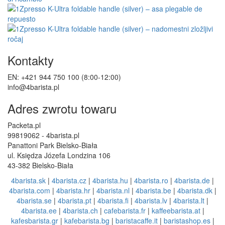
Kontakty
EN: +421 944 750 100 (8:00-12:00)
info@4barista.pl
Adres zwrotu towaru
Packeta.pl
99819062 - 4barista.pl
Panattoni Park Bielsko-Biała
ul. Księdza Józefa Londzina 106
43-382 Bielsko-Biała
4barista.sk
|
4barista.cz
|
4barista.hu
|
4barista.ro
|
4barista.de
|
4barista.com
|
4barista.hr
|
4barista.nl
|
4barista.be
|
4barista.dk
|
4barista.se
|
4barista.pt
|
4barista.fi
|
4barista.lv
|
4barista.lt
|
4barista.ee
|
4barista.ch
|
cafebarista.fr
|
kaffeebarista.at
|
kafesbarista.gr
|
kafebarista.bg
|
baristacaffe.it
|
baristashop.es
|