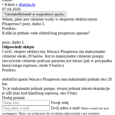
• Klient z
4barista.hr
07.04.2026
Translate
Wyświetl w oryginalnym języku
Witam, jakie jest ciśnienie wody w ekspresie elektrycznym
Pixapresso? pozz, darko L
Pozdrav,
Koliki je pritisak vode električnog pixapresso aparata?
pozz, darko L
Odpowiedź sklepu
Cześć, ekspres elektryczny Wacaco Pixapresso ma maksymalne
ciśnienie około 20 barów. Jest to maksymalne ciśnienie pompy,
rzeczywiste ciśnienie podczas parzenia jest niższe (jak w przypadku
klasycznego espresso, około 9 barów).
Pozdrav,
električni aparat Wacaco Pixapresso ima maksimalni pritisak oko 20
bar.
To je maksimalni pritisak pumpe, stvarni pritisak tokom ekstrakcije
je niži (kao kod klasičnog espressa, oko 9 bar)
Dodaj pytanie
Twoje imię
Twój adres e-mail
Adres e-mail nie jest
wymagany. Służy on wyłącznie do wysłania odpowiedzi i nie zostanie