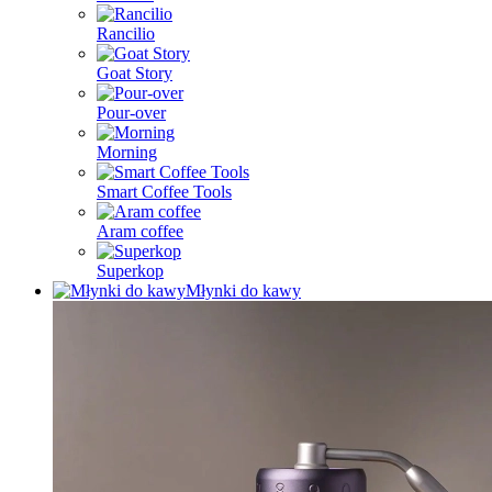
Rancilio
Goat Story
Pour-over
Morning
Smart Coffee Tools
Aram coffee
Superkop
Młynki do kawy