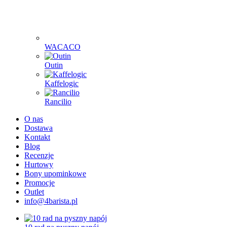
WACACO
Outin
Kaffelogic
Rancilio
O nas
Dostawa
Kontakt
Blog
Recenzje
Hurtowy
Bony upominkowe
Promocje
Outlet
info@4barista.pl