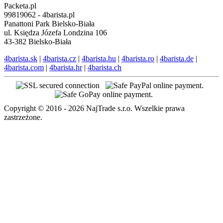
Packeta.pl
99819062 - 4barista.pl
Panattoni Park Bielsko-Biała
ul. Księdza Józefa Londzina 106
43-382 Bielsko-Biała
4barista.sk
|
4barista.cz
|
4barista.hu
|
4barista.ro
|
4barista.de
|
4barista.com
|
4barista.hr
|
4barista.ch
Copyright © 2016 - 2026 NajTrade s.r.o. Wszelkie prawa
zastrzeżone.