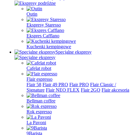
Outin
Ekspresy Staresso
Ekspres Cafflano
Kuchenki kempingowe
Specjalne ekspresy
Cafelat robot
Flair espresso
Flair 58
Flair 49 PRO
Flair PRO
Flair Classic /
Signature
Flair NEO FLEX
Flair 2GO
Flair akcesoria
Bellman coffee
Rok espresso
La Pavoni
9Barista