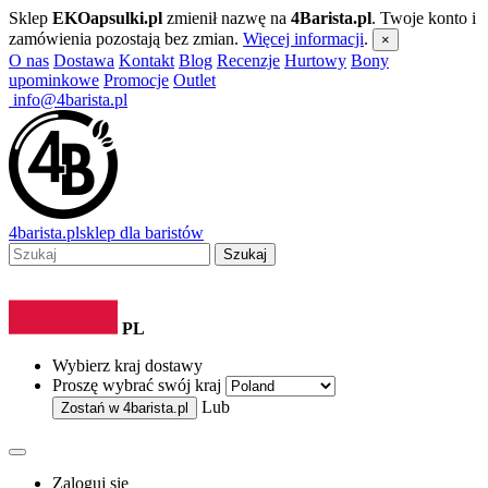
Sklep
EKOapsulki.pl
zmienił nazwę na
4Barista.pl
. Twoje konto i
zamówienia pozostają bez zmian.
Więcej informacji
.
×
O nas
Dostawa
Kontakt
Blog
Recenzje
Hurtowy
Bony
upominkowe
Promocje
Outlet
info@4barista.pl
4
barista
.pl
sklep dla baristów
Szukaj
PL
Wybierz kraj dostawy
Proszę wybrać swój kraj
Lub
Zostań w
4barista.pl
Zaloguj się