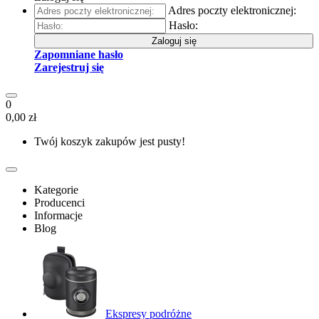
Adres poczty elektronicznej:
Hasło:
Zaloguj się
Zapomniane hasło
Zarejestruj się
0
0,00 zł
Twój koszyk zakupów jest pusty!
Kategorie
Producenci
Informacje
Blog
Ekspresy podróżne