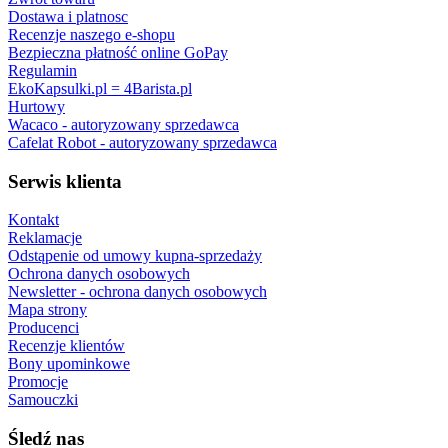
Dostawa i platnosc
Recenzje naszego e-shopu
Bezpieczna płatność online GoPay
Regulamin
EkoKapsulki.pl = 4Barista.pl
Hurtowy
Wacaco - autoryzowany sprzedawca
Cafelat Robot - autoryzowany sprzedawca
Serwis klienta
Kontakt
Reklamacje
Odstąpenie od umowy kupna-sprzedaży
Ochrona danych osobowych
Newsletter - ochrona danych osobowych
Mapa strony
Producenci
Recenzje klientów
Bony upominkowe
Promocje
Samouczki
Śledź nas