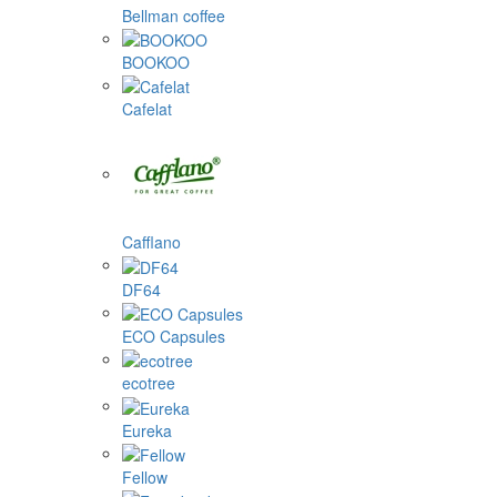
Bellman coffee
BOOKOO
Cafelat
Cafflano
DF64
ECO Capsules
ecotree
Eureka
Fellow