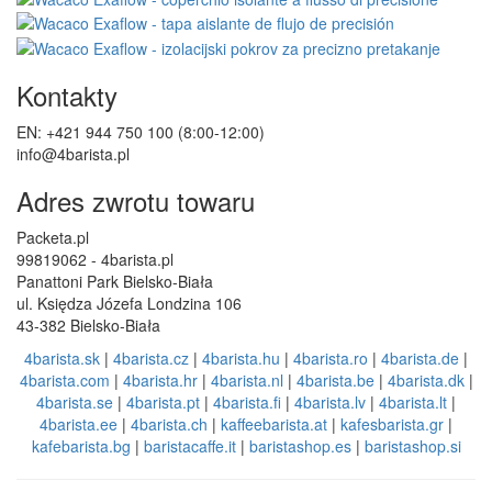
Kontakty
EN: +421 944 750 100 (8:00-12:00)
info@4barista.pl
Adres zwrotu towaru
Packeta.pl
99819062 - 4barista.pl
Panattoni Park Bielsko-Biała
ul. Księdza Józefa Londzina 106
43-382 Bielsko-Biała
4barista.sk
|
4barista.cz
|
4barista.hu
|
4barista.ro
|
4barista.de
|
4barista.com
|
4barista.hr
|
4barista.nl
|
4barista.be
|
4barista.dk
|
4barista.se
|
4barista.pt
|
4barista.fi
|
4barista.lv
|
4barista.lt
|
4barista.ee
|
4barista.ch
|
kaffeebarista.at
|
kafesbarista.gr
|
kafebarista.bg
|
baristacaffe.it
|
baristashop.es
|
baristashop.si