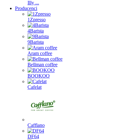
Illy ...
Producenci
1Zpresso
4Barista
9Barista
Aram coffee
Bellman coffee
BOOKOO
Cafelat
Cafflano
DF64