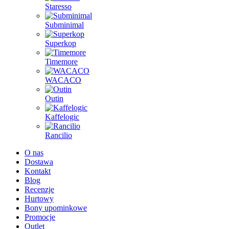
Staresso
Subminimal
Superkop
Timemore
WACACO
Outin
Kaffelogic
Rancilio
O nas
Dostawa
Kontakt
Blog
Recenzje
Hurtowy
Bony upominkowe
Promocje
Outlet