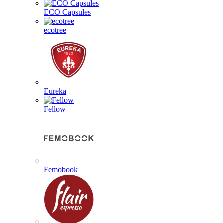
ECO Capsules
ecotree
Eureka
Fellow
Femobook