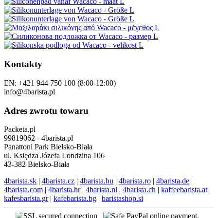
Kontakty
EN: +421 944 750 100 (8:00-12:00)
info@4barista.pl
Adres zwrotu towaru
Packeta.pl
99819062 - 4barista.pl
Panattoni Park Bielsko-Biała
ul. Księdza Józefa Londzina 106
43-382 Bielsko-Biała
4barista.sk
|
4barista.cz
|
4barista.hu
|
4barista.ro
|
4barista.de
|
4barista.com
|
4barista.hr
|
4barista.nl
|
4barista.ch
|
kaffeebarista.at
|
kafesbarista.gr
|
kafebarista.bg
|
baristashop.si