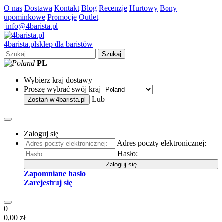
O nas
Dostawa
Kontakt
Blog
Recenzje
Hurtowy
Bony
upominkowe
Promocje
Outlet
info@4barista.pl
4
barista
.pl
sklep dla baristów
Szukaj
PL
Wybierz kraj dostawy
Proszę wybrać swój kraj
Lub
Zostań w
4barista.pl
Zaloguj się
Adres poczty elektronicznej:
Hasło:
Zaloguj się
Zapomniane hasło
Zarejestruj się
0
0,00 zł