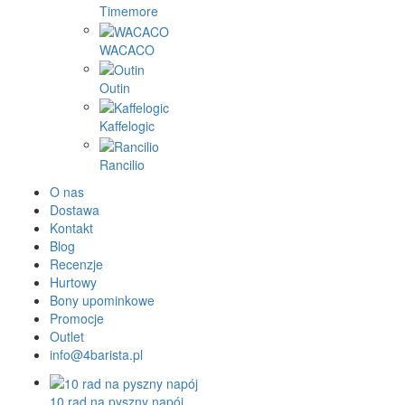
Timemore
WACACO
Outin
Kaffelogic
Rancilio
O nas
Dostawa
Kontakt
Blog
Recenzje
Hurtowy
Bony upominkowe
Promocje
Outlet
info@4barista.pl
10 rad na pyszny napój