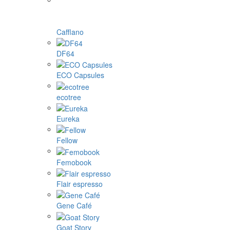
Cafflano
DF64
ECO Capsules
ecotree
Eureka
Fellow
Femobook
Flair espresso
Gene Café
Goat Story