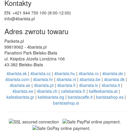
Kontakty
EN: +421 944 750 100 (8:00-12:00)
info@4barista.pl
Adres zwrotu towaru
Packeta.pl
99819062 - 4barista.pl
Panattoni Park Bielsko-Biała
ul. Księdza Józefa Londzina 106
43-382 Bielsko-Biała
4barista.sk
|
4barista.cz
|
4barista.hu
|
4barista.ro
|
4barista.de
|
4barista.com
|
4barista.hr
|
4barista.nl
|
4barista.be
|
4barista.dk
|
4barista.se
|
4barista.pt
|
4barista.fi
|
4barista.lv
|
4barista.lt
|
4barista.ee
|
4barista.ch
|
cafebarista.fr
|
kaffeebarista.at
|
kafesbarista.gr
|
kafebarista.bg
|
baristacaffe.it
|
baristashop.es
|
baristashop.si