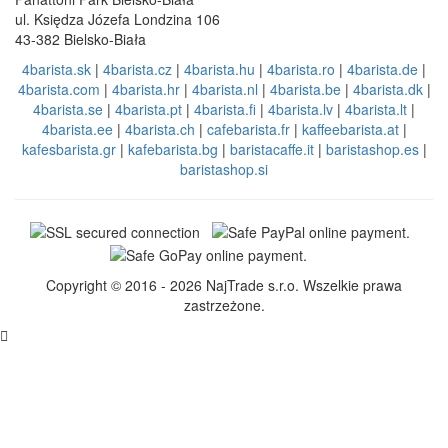
ul. Księdza Józefa Londzina 106
43-382 Bielsko-Biała
4barista.sk
|
4barista.cz
|
4barista.hu
|
4barista.ro
|
4barista.de
|
4barista.com
|
4barista.hr
|
4barista.nl
|
4barista.be
|
4barista.dk
|
4barista.se
|
4barista.pt
|
4barista.fi
|
4barista.lv
|
4barista.lt
|
4barista.ee
|
4barista.ch
|
cafebarista.fr
|
kaffeebarista.at
|
kafesbarista.gr
|
kafebarista.bg
|
baristacaffe.it
|
baristashop.es
|
baristashop.si
Copyright © 2016 - 2026 NajTrade s.r.o. Wszelkie prawa
zastrzeżone.