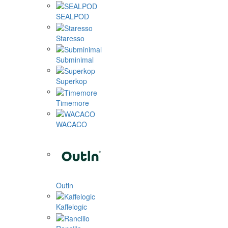
SEALPOD
Staresso
Subminimal
Superkop
Timemore
WACACO
Outin
Kaffelogic