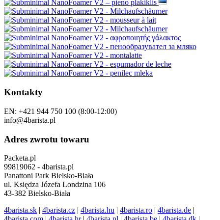
Kontakty
EN: +421 944 750 100 (8:00-12:00)
info@4barista.pl
Adres zwrotu towaru
Packeta.pl
99819062 - 4barista.pl
Panattoni Park Bielsko-Biała
ul. Księdza Józefa Londzina 106
43-382 Bielsko-Biała
4barista.sk
|
4barista.cz
|
4barista.hu
|
4barista.ro
|
4barista.de
|
4barista.com
|
4barista.hr
|
4barista.nl
|
4barista.be
|
4barista.dk
|