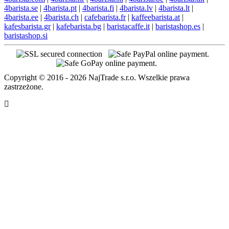
4barista.se
|
4barista.pt
|
4barista.fi
|
4barista.lv
|
4barista.lt
|
4barista.ee
|
4barista.ch
|
cafebarista.fr
|
kaffeebarista.at
|
kafesbarista.gr
|
kafebarista.bg
|
baristacaffe.it
|
baristashop.es
|
baristashop.si
Copyright © 2016 - 2026 NajTrade s.r.o. Wszelkie prawa
zastrzeżone.