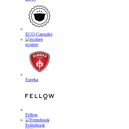
ECO Capsules
ecotree
Eureka
Fellow
Femobook