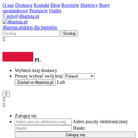
O nas
Dostawa
Kontakt
Blog
Recenzje
Hurtowy
Bony
upominkowe
Promocje
Outlet
info@4barista.pl
4
barista
.pl
sklep dla baristów
Szukaj
PL
Wybierz kraj dostawy
Proszę wybrać swój kraj
Lub
Zostań w
4barista.pl
Zaloguj się
Adres poczty elektronicznej:
Hasło:
Zaloguj się