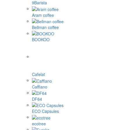
9Barista
Aram coffee
Bellman coffee
BOOKOO
Cafelat
Cafflano
DF64
ECO Capsules
ecotree