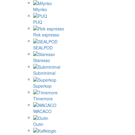
Młynko
PUQ
Rok espresso
SEALPOD
Staresso
Subminimal
Superkop
Timemore
WACACO
Outin