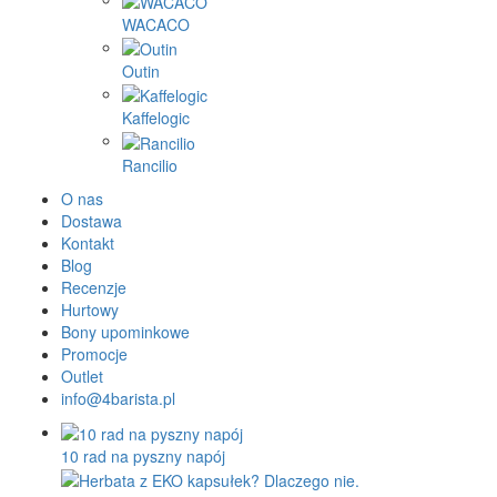
WACACO
Outin
Kaffelogic
Rancilio
O nas
Dostawa
Kontakt
Blog
Recenzje
Hurtowy
Bony upominkowe
Promocje
Outlet
info@4barista.pl
10 rad na pyszny napój