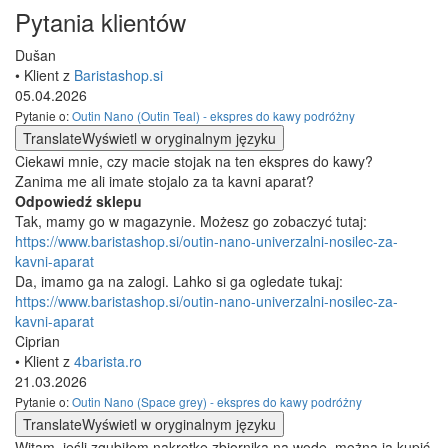
Pytania klientów
Dušan
• Klient z
Baristashop.si
05.04.2026
Pytanie o:
Outin Nano (Outin Teal) - ekspres do kawy podróżny
Translate
Wyświetl w oryginalnym języku
Ciekawi mnie, czy macie stojak na ten ekspres do kawy?
Zanima me ali imate stojalo za ta kavni aparat?
Odpowiedź sklepu
Tak, mamy go w magazynie. Możesz go zobaczyć tutaj:
https://www.baristashop.si/outin-nano-univerzalni-nosilec-za-
kavni-aparat
Da, imamo ga na zalogi. Lahko si ga ogledate tukaj:
https://www.baristashop.si/outin-nano-univerzalni-nosilec-za-
kavni-aparat
Ciprian
• Klient z
4barista.ro
21.03.2026
Pytanie o:
Outin Nano (Space grey) - ekspres do kawy podróżny
Translate
Wyświetl w oryginalnym języku
Witam, jeśli zgubiłem nakrętkę zbiornika na wodę, można ją kupić