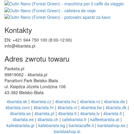
Kontakty
EN: +421 944 750 100 (8:00-12:00)
info@4barista.pl
Adres zwrotu towaru
Packeta.pl
99819062 - 4barista.pl
Panattoni Park Bielsko-Biała
ul. Księdza Józefa Londzina 106
43-382 Bielsko-Biała
4barista.sk
|
4barista.cz
|
4barista.hu
|
4barista.ro
|
4barista.de
|
4barista.com
|
4barista.hr
|
4barista.nl
|
4barista.be
|
4barista.dk
|
4barista.se
|
4barista.pt
|
4barista.fi
|
4barista.lv
|
4barista.lt
|
4barista.ee
|
4barista.ch
|
cafebarista.fr
|
kaffeebarista.at
|
kafesbarista.gr
|
kafebarista.bg
|
baristacaffe.it
|
baristashop.es
|
baristashop.si