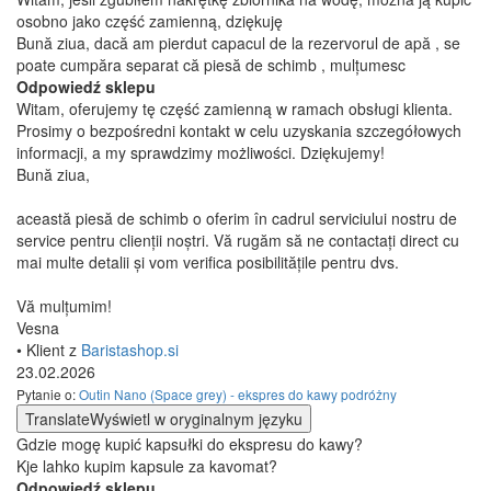
osobno jako część zamienną, dziękuję
Bună ziua, dacă am pierdut capacul de la rezervorul de apă , se
poate cumpăra separat că piesă de schimb , mulțumesc
Odpowiedź sklepu
Witam, oferujemy tę część zamienną w ramach obsługi klienta.
Prosimy o bezpośredni kontakt w celu uzyskania szczegółowych
informacji, a my sprawdzimy możliwości. Dziękujemy!
Bună ziua,
această piesă de schimb o oferim în cadrul serviciului nostru de
service pentru clienții noștri. Vă rugăm să ne contactați direct cu
mai multe detalii și vom verifica posibilitățile pentru dvs.
Vă mulțumim!
Vesna
• Klient z
Baristashop.si
23.02.2026
Pytanie o:
Outin Nano (Space grey) - ekspres do kawy podróżny
Translate
Wyświetl w oryginalnym języku
Gdzie mogę kupić kapsułki do ekspresu do kawy?
Kje lahko kupim kapsule za kavomat?
Odpowiedź sklepu