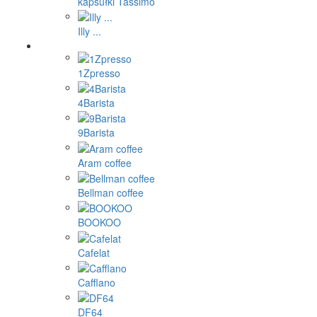
kapsułki Tassimo
Illy ...
1Zpresso
4Barista
9Barista
Aram coffee
Bellman coffee
BOOKOO
Cafelat
Cafflano
DF64