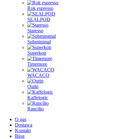
Rok espresso
SEALPOD
Staresso
Subminimal
Superkop
Timemore
WACACO
Outin
Kaffelogic
Rancilio
O nas
Dostawa
Kontakt
Blog