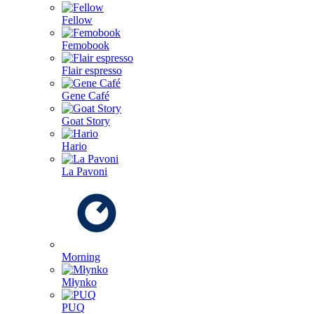
Fellow
Femobook
Flair espresso
Gene Café
Goat Story
Hario
La Pavoni
Morning
Młynko
PUQ