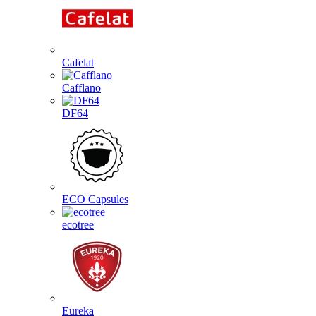
Cafelat
Cafflano
DF64
ECO Capsules
ecotree
Eureka