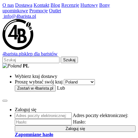
O nas
Dostawa
Kontakt
Blog
Recenzje
Hurtowy
Bony
upominkowe
Promocje
Outlet
info@4barista.pl
4
barista
.pl
sklep dla baristów
Szukaj
PL
Wybierz kraj dostawy
Proszę wybrać swój kraj
Lub
Zostań w
4barista.pl
Zaloguj się
Adres poczty elektronicznej:
Hasło:
Zaloguj się
Zapomniane hasło