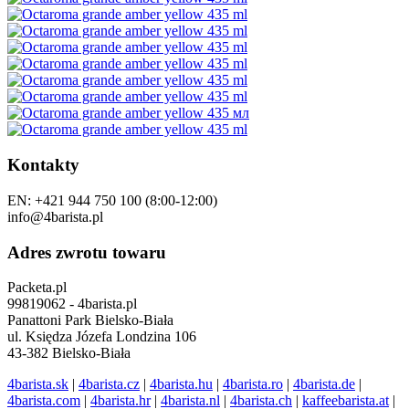
Kontakty
EN: +421 944 750 100 (8:00-12:00)
info@4barista.pl
Adres zwrotu towaru
Packeta.pl
99819062 - 4barista.pl
Panattoni Park Bielsko-Biała
ul. Księdza Józefa Londzina 106
43-382 Bielsko-Biała
4barista.sk
|
4barista.cz
|
4barista.hu
|
4barista.ro
|
4barista.de
|
4barista.com
|
4barista.hr
|
4barista.nl
|
4barista.ch
|
kaffeebarista.at
|