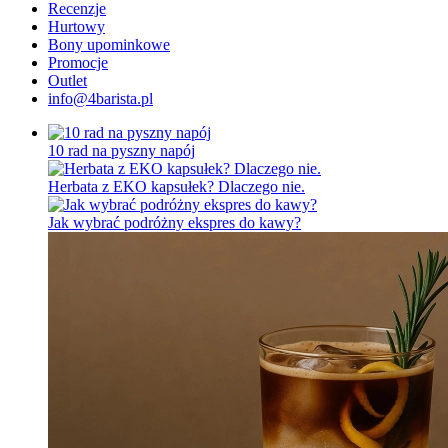
Recenzje
Hurtowy
Bony upominkowe
Promocje
Outlet
info@4barista.pl
10 rad na pyszny napój
Herbata z EKO kapsułek? Dlaczego nie.
Jak wybrać podróżny ekspres do kawy?