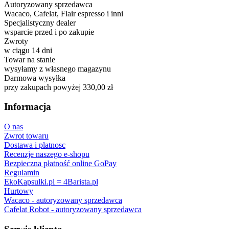
Autoryzowany sprzedawca
Wacaco, Cafelat, Flair espresso i inni
Specjalistyczny dealer
wsparcie przed i po zakupie
Zwroty
w ciągu 14 dni
Towar na stanie
wysyłamy z własnego magazynu
Darmowa wysyłka
przy zakupach powyżej 330,00 zł
Informacja
O nas
Zwrot towaru
Dostawa i platnosc
Recenzje naszego e-shopu
Bezpieczna płatność online GoPay
Regulamin
EkoKapsulki.pl = 4Barista.pl
Hurtowy
Wacaco - autoryzowany sprzedawca
Cafelat Robot - autoryzowany sprzedawca