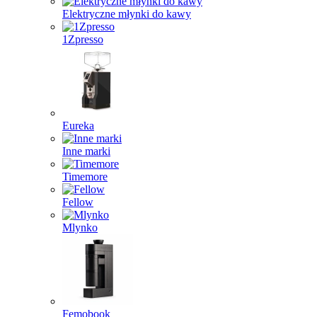
Elektryczne młynki do kawy
1Zpresso
Eureka
Inne marki
Timemore
Fellow
Mlynko
Femobook