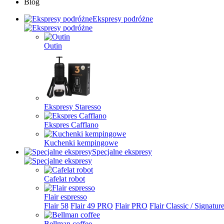
Blog
Ekspresy podróżne
Outin
Ekspresy Staresso
Ekspres Cafflano
Kuchenki kempingowe
Specjalne ekspresy
Cafelat robot
Flair espresso
Flair 58
Flair 49 PRO
Flair PRO
Flair Classic / Signatur
Bellman coffee