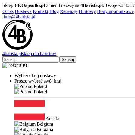
Sklep
EKOapsulki.pl
zmienił nazwę na
4Barista.pl
. Twoje konto i
O nas
Dostawa
Kontakt
Blog
Recenzje
Hurtowy
Bony upominkowe
info@4barista.pl
4
barista
.pl
sklep dla baristów
Szukaj
PL
Wybierz kraj dostawy
Proszę wybrać swój kraj
Poland
Poland
Austria
Belgium
Bulgaria
Croatia