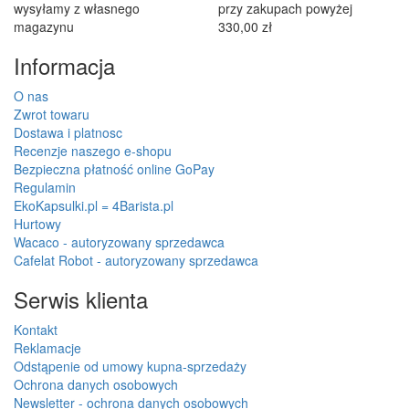
Autoryzowany sprzedawca
Specjalistyczny dealer
Wacaco, Cafelat, Flair
wsparcie przed i po zakupie
espresso i inni
Zwroty