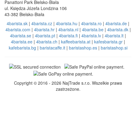
Kontakty
EN: +421 944 750 100 (8:00-12:00)
info@4barista.pl
Adres zwrotu towaru
Packeta.pl