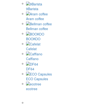
Inne marki / akcesoria
Kapsułki do napełniania
kapsułki Dolce Gusto
kapsułki Nespresso
kapsułki Cafissimo, Caffitaly, K-fee
kapsułki Tassimo
Illy ...
1Zpresso