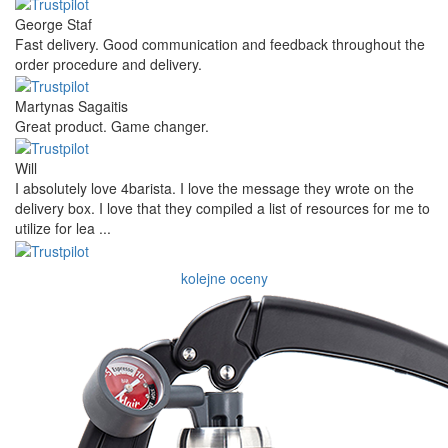
Danilo
Super schnelle Lieferung und tolles Produkt
Vaarg
Very nice - well done, will shop again for sure sometime in the
future!
Andrea Munari
Very good customer support and delivery.
Andreas
Very good experience shopping at 4Barista. I bought a ZP6
Special, and the order was well packaged, which eliminated any
worries about potential damag ...
Victor M.
Very professional, fast shipping, will buy again
Ihor Zlobin
Fantastisk upplevelse från början till slut. Snabb leverans, mycket
bra kommunikation och produkter av hög kvalitet. Allt kom