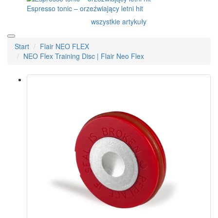
Outin
Kaffelogic
Rancilio
O nas
Dostawa
Kontakt
Blog
Recenzje
Hurtowy
Bony upominkowe
Promocje
Outlet
info@4barista.pl
10 rad na pyszny napój
Herbata z EKO kapsułek? Dlaczego nie.