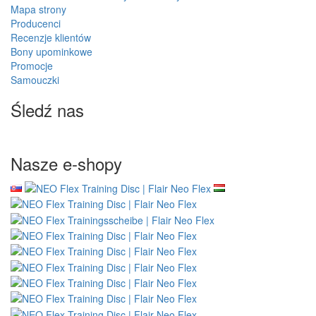
w ciągu 14 dni
Towar na stanie
Darmowa wysyłka
wysyłamy z własnego
przy zakupach powyżej
magazynu
330,00 zł
Informacja
O nas
Zwrot towaru
Dostawa i platnosc
Recenzje naszego e-shopu
Bezpieczna płatność online GoPay
Regulamin
EkoKapsulki.pl = 4Barista.pl
Hurtowy
Wacaco - autoryzowany sprzedawca
Cafelat Robot - autoryzowany sprzedawca
Serwis klienta
Kontakt
Reklamacje
Odstąpenie od umowy kupna-sprzedaży