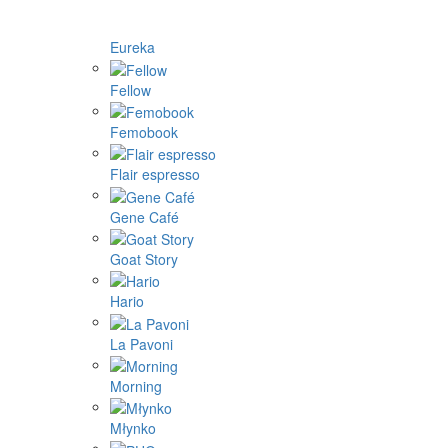
4Barista
9Barista
Aram coffee
Bellman coffee
BOOKOO
Cafelat
Cafflano
DF64
ECO Capsules
ecotree