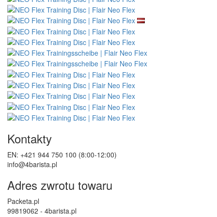
Ochrona danych osobowych
Newsletter - ochrona danych osobowych
Mapa strony
Producenci
Recenzje klientów
Bony upominkowe
Promocje
Samouczki
Śledź nas
Nasze e-shopy