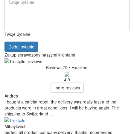
odpowiemy.
10,90 zł
20,90 zł
Cena bez VAT: 8,86 zł
Pokaż produkt
Dodaj do koszyka
W magazynie
dostawa w dniu 11.8.
(
opcje dostawy
)
FAQ (NEO Flex Training Disc |
Flair Neo Flex)
Brak dostępnych pytań.
Dodaj pytanie
Twoje imię
Twój adres e-mail
Adres e-mail nie jest wymagany. Służy on wyłącznie do wysłania
odpowiedzi i nie zostanie opublikowany.