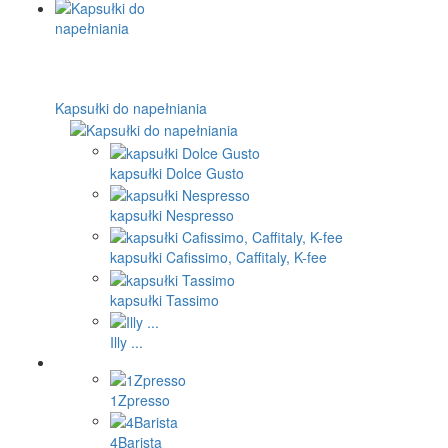
Subminimal
Bellman steamer
Staresso shaker