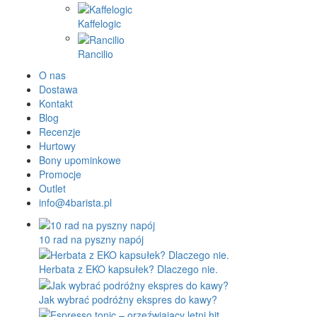
Młynko
PUQ
Rok espresso
SEALPOD
Staresso
Subminimal
Superkop
Timemore
WACACO