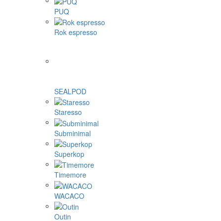
Eureka
Fellow
Femobook
Flair espresso
Gene Café
Goat Story
Hario
La Pavoni
Morning