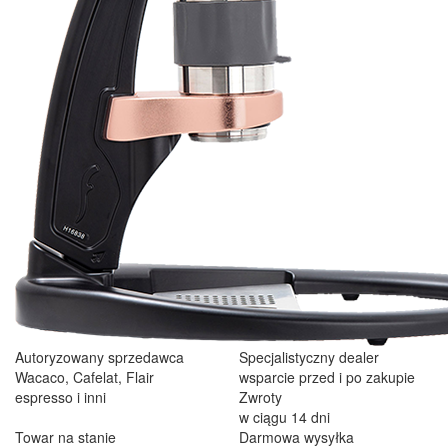
välpackat och i perf ...
George Staf
Fast delivery. Good communication and feedback throughout the
order procedure and delivery.
Martynas Sagaitis
Great product. Game changer.
Will
I absolutely love 4barista. I love the message they wrote on the
delivery box. I love that they compiled a list of resources for me to
utilize for lea ...
kolejne oceny