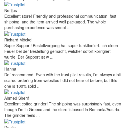
Twoje pytanie
Dodaj pytanie
Zakup sprawdzony naszymi klientami
Reviews 79
• Excellent
4.9
more reviews
Andres
I bought a cafelat robot, the delivery was really fast and the
products were in great conditions. I will be buying again. The
shipping to Switzerland ...