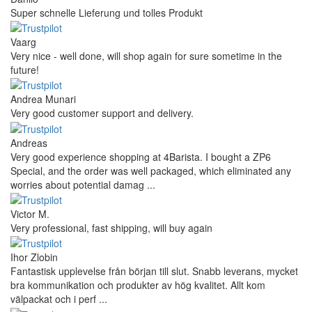
Mihaylovich
perfect all product,company,delivery, thanks recomended
Nerijus
Excellent store! Friendly and professional communication, fast
shipping, and the item arrived well packaged. The whole
purchasing experience was smoot ...
Richard Möckel
Super Support! Bestellvorgang hat super funktioniert. Ich einen
Feuer bei der Bestellung gemacht, welcher sofort korrigiert
wurde. Der Support ist w ...
Hanna
Def recommend! Even with the trust pilot results, I'm always a bit
scared ordering from websites I did not hear of before, but this
one is 100% solid ...
Ahmed Sherif
Excellent coffee grinder! The shipping was surprisingly fast, even
though I’m in Greece and the store is based in Romania/Austria.
The grinder feels ...