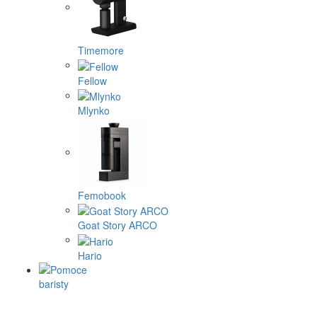
Timemore
Fellow
Mlynko
Femobook
Goat Story ARCO
Hario