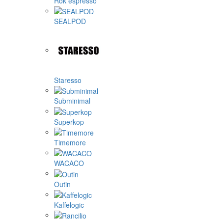
Rok espresso
SEALPOD
Staresso
Subminimal
Superkop
Timemore
WACACO
Outin
Kaffelogic