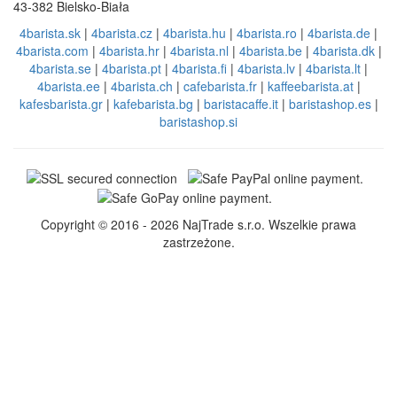
43-382 Bielsko-Biała
4barista.sk
|
4barista.cz
|
4barista.hu
|
4barista.ro
|
4barista.de
|
4barista.com
|
4barista.hr
|
4barista.nl
|
4barista.be
|
4barista.dk
|
4barista.se
|
4barista.pt
|
4barista.fi
|
4barista.lv
|
4barista.lt
|
4barista.ee
|
4barista.ch
|
cafebarista.fr
|
kaffeebarista.at
|
kafesbarista.gr
|
kafebarista.bg
|
baristacaffe.it
|
baristashop.es
|
baristashop.si
Copyright © 2016 - 2026 NajTrade s.r.o. Wszelkie prawa
zastrzeżone.