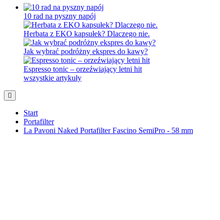
10 rad na pyszny napój
Herbata z EKO kapsułek? Dlaczego nie.
Jak wybrać podróżny ekspres do kawy?
Espresso tonic – orzeźwiający letni hit
wszystkie artykuły
Start
Portafilter
La Pavoni Naked Portafilter Fascino SemiPro - 58 mm