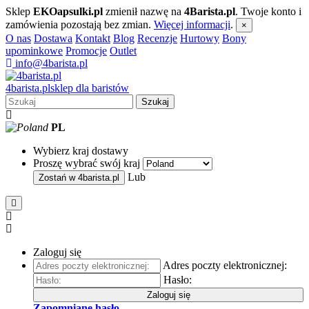
Sklep
EKOapsulki.pl
zmienił nazwę na
4Barista.pl
. Twoje konto i
zamówienia pozostają bez zmian.
Więcej informacji
.
×
O nas
Dostawa
Kontakt
Blog
Recenzje
Hurtowy
Bony
upominkowe
Promocje
Outlet
info@4barista.pl
4
barista
.pl
sklep dla baristów
Szukaj
PL
Wybierz kraj dostawy
Proszę wybrać swój kraj
Lub
Zostań w
4barista.pl
Zaloguj się
Adres poczty elektronicznej:
Hasło:
Zaloguj się
Zapomniane hasło