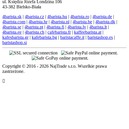
ul. Księdza Józefa Londzina 106
43-382 Bielsko-Biała
4barista.sk
|
4barista.cz
|
4barista.hu
|
4barista.ro
|
4barista.de
|
4barista.com
|
4barista.hr
|
4barista.nl
|
4barista.be
|
4barista.dk
|
4barista.se
|
4barista.pt
|
4barista.fi
|
4barista.lv
|
4barista.lt
|
4barista.ee
|
4barista.ch
|
cafebarista.fr
|
kaffeebarista.at
|
kafesbarista.gr
|
kafebarista.bg
|
baristacaffe.it
|
baristashop.es
|
baristashop.si
Copyright © 2016 - 2026 NajTrade s.r.o. Wszelkie prawa
zastrzeżone.