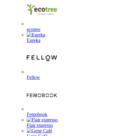
ecotree
Eureka
Fellow
Femobook
Flair espresso