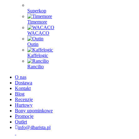
Superkop
Timemore
WACACO
Outin
Kaffelogic
Rancilio
O nas
Dostawa
Kontakt
Blog
Recenzje
Hurtowy
Bony upominkowe
Promocje
Outlet
info@4barista.pl