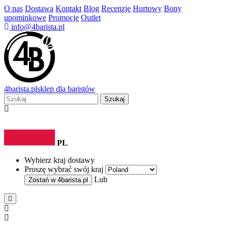
O nas
Dostawa
Kontakt
Blog
Recenzje
Hurtowy
Bony
upominkowe
Promocje
Outlet
info@4barista.pl
4
barista
.pl
sklep dla baristów
Szukaj
PL
Wybierz kraj dostawy
Proszę wybrać swój kraj
Lub
Zostań w
4barista.pl