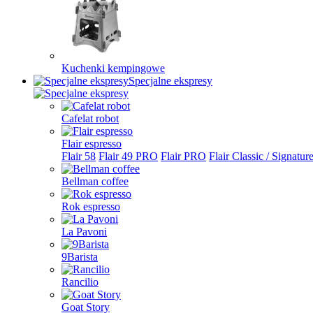
Kuchenki kempingowe
Specjalne ekspresy
Cafelat robot
Flair espresso
Flair 58
Flair 49 PRO
Flair PRO
Flair Classic / Signatur
Bellman coffee
Rok espresso
La Pavoni
9Barista
Rancilio
Goat Story