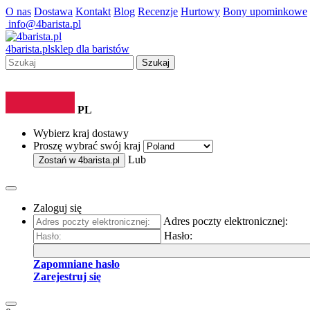
O nas
Dostawa
Kontakt
Blog
Recenzje
Hurtowy
Bony upominkowe
info@4barista.pl
4
barista
.pl
sklep dla baristów
Szukaj
PL
Wybierz kraj dostawy
Proszę wybrać swój kraj
Lub
Zostań w
4barista.pl
Zaloguj się
Adres poczty elektronicznej:
Hasło:
Zapomniane hasło
Zarejestruj się