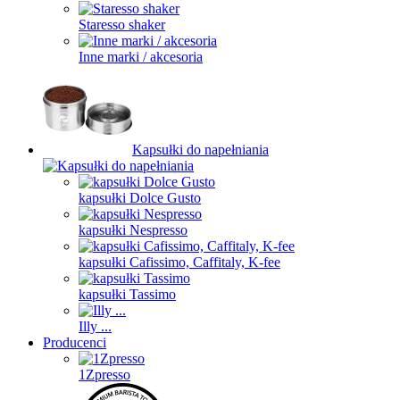
Staresso shaker
Inne marki / akcesoria
Kapsułki do napełniania
kapsułki Dolce Gusto
kapsułki Nespresso
kapsułki Cafissimo, Caffitaly, K-fee
kapsułki Tassimo
Illy ...
Producenci
1Zpresso