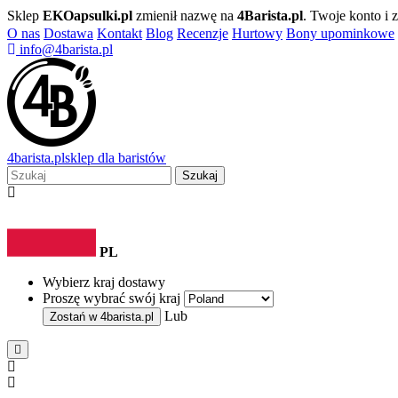
Sklep
EKOapsulki.pl
zmienił nazwę na
4Barista.pl
. Twoje konto i
O nas
Dostawa
Kontakt
Blog
Recenzje
Hurtowy
Bony upominkowe
info@4barista.pl
4
barista
.pl
sklep dla baristów
Szukaj
PL
Wybierz kraj dostawy
Proszę wybrać swój kraj
Lub
Zostań w
4barista.pl