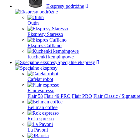
Ekspresy podróżne
Outin
Ekspresy Staresso
Ekspres Cafflano
Kuchenki kempingowe
Specjalne ekspresy
Cafelat robot
Flair espresso
Flair 58
Flair 49 PRO
Flair PRO
Flair Classic / Signatur
Bellman coffee
Rok espresso
La Pavoni