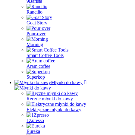
9Barista
Rancilio
Goat Story
Pour-over
Morning
Smart Coffee Tools
Aram coffee
Superkop
Młynki do kawy
Ręczne młynki do kawy
Elektryczne młynki do kawy
1Zpresso
Eureka