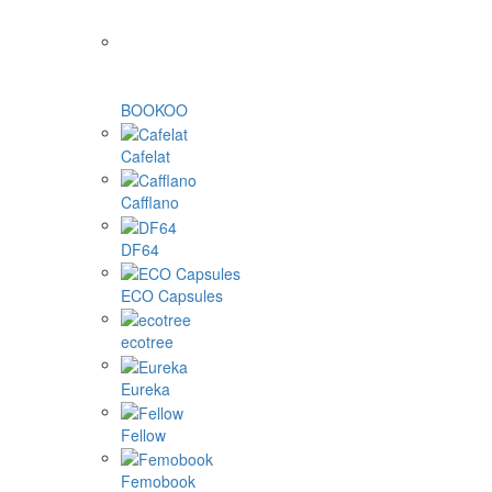
BOOKOO
Cafelat
Cafflano
DF64
ECO Capsules
ecotree
Eureka
Fellow
Femobook