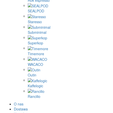
Rok espresso
SEALPOD
Staresso
Subminimal
Superkop
Timemore
WACACO
Outin
Kaffelogic
Rancilio
O nas
Dostawa