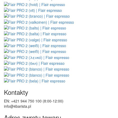
Kontakt
Reklamacje
Odstąpenie od umowy kupna-sprzedaży
Ochrona danych osobowych
Newsletter - ochrona danych osobowych
Mapa strony
Producenci
Recenzje klientów
Bony upominkowe
Promocje
Samouczki
Śledź nas
Nasze e-shopy