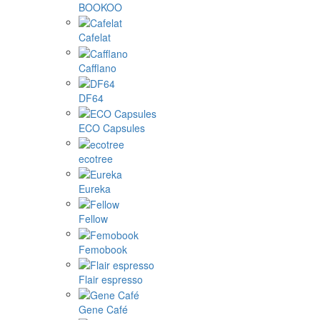
kapsułki Nespresso
kapsułki Cafissimo, Caffitaly, K-fee
kapsułki Tassimo
Illy ...
1Zpresso
4Barista
9Barista
Aram coffee
Bellman coffee