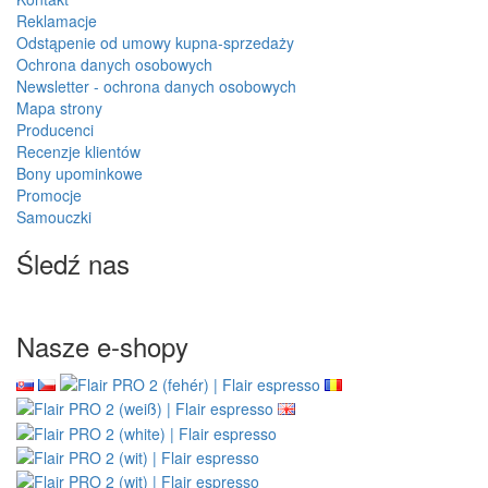
Autoryzowany sprzedawca
Specjalistyczny dealer
Wacaco, Cafelat, Flair
wsparcie przed i po zakupie
espresso i inni
Zwroty
w ciągu 14 dni
Towar na stanie
Darmowa wysyłka
wysyłamy z własnego
przy zakupach powyżej
magazynu
330,00 zł
Informacja
O nas
Zwrot towaru
Dostawa i platnosc
Recenzje naszego e-shopu
Bezpieczna płatność online GoPay
Regulamin
EkoKapsulki.pl = 4Barista.pl
Hurtowy
Wacaco - autoryzowany sprzedawca
Cafelat Robot - autoryzowany sprzedawca
Serwis klienta