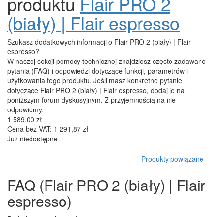
Hurtowy
Bony upominkowe
Promocje
Outlet
info@4barista.pl
10 rad na pyszny napój
Herbata z EKO kapsułek? Dlaczego nie.
Jak wybrać podróżny ekspres do kawy?
Espresso tonic – orzeźwiający letni hit
wszystkie artykuły
Start
Flair PRO
Flair PRO 2 (biały) | Flair espresso