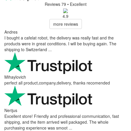
Brak dostępnych pytań.
Dodaj pytanie
Twoje imię
Twój adres e-mail
Adres e-mail nie jest wymagany. Służy on wyłącznie do wysłania
odpowiedzi i nie zostanie opublikowany.
Twoje pytanie
Dodaj pytanie
Zakup sprawdzony naszymi klientami