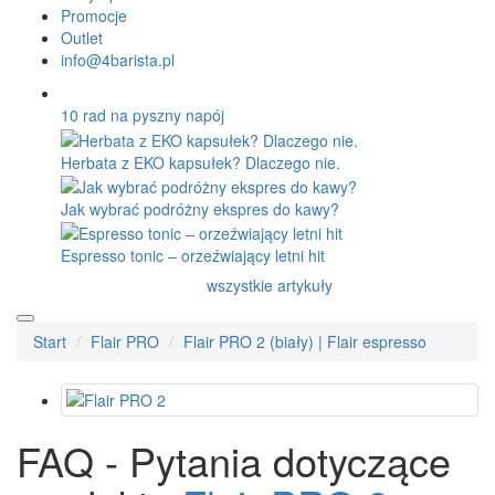
Staresso
Subminimal
Superkop
Timemore
WACACO
Outin
Kaffelogic
Rancilio
O nas
Dostawa
Kontakt
Blog
Recenzje