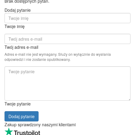
FAQ - Pytania dotyczące
produktu
Flair PRO 2
(biały) | Flair espresso
Szukasz dodatkowych informacji o Flair PRO 2 (biały) | Flair
espresso?
W naszej sekcji pomocy technicznej znajdziesz często zadawane
pytania (FAQ) i odpowiedzi dotyczące funkcji, parametrów i
użytkowania tego produktu. Jeśli masz konkretne pytanie
dotyczące Flair PRO 2 (biały) | Flair espresso, dodaj je na
poniższym forum dyskusyjnym. Z przyjemnością na nie
odpowiemy.
1 589,00 zł
Cena bez VAT: 1 291,87 zł
Już niedostępne
Produkty powiązane
FAQ (Flair PRO 2 (biały) | Flair
espresso)