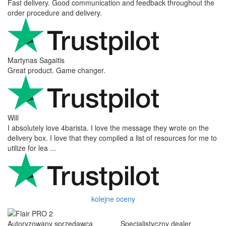
Andreas
Very good experience shopping at 4Barista. I bought a ZP6
Special, and the order was well packaged, which eliminated any
worries about potential damag ...
Victor M.
Very professional, fast shipping, will buy again
Ihor Zlobin
Fantastisk upplevelse från början till slut. Snabb leverans, mycket
bra kommunikation och produkter av hög kvalitet. Allt kom
välpackat och i perf ...