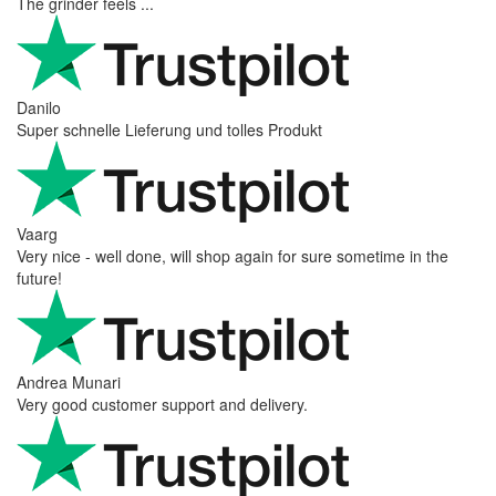
shipping, and the item arrived well packaged. The whole
purchasing experience was smoot ...
Richard Möckel
Super Support! Bestellvorgang hat super funktioniert. Ich einen
Feuer bei der Bestellung gemacht, welcher sofort korrigiert
wurde. Der Support ist w ...
Hanna
Def recommend! Even with the trust pilot results, I'm always a bit
scared ordering from websites I did not hear of before, but this
one is 100% solid ...
Ahmed Sherif
Excellent coffee grinder! The shipping was surprisingly fast, even