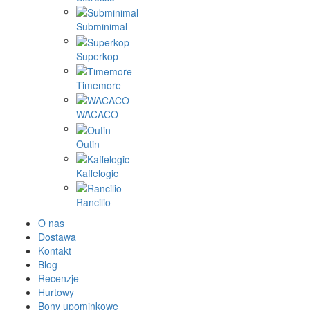
Gene Café
Goat Story
Hario
La Pavoni
Morning
Młynko
PUQ
Rok espresso
SEALPOD