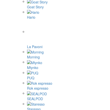
BOOKOO
Cafelat
Cafflano
DF64
ECO Capsules
ecotree
Eureka
Fellow
Femobook
Flair espresso