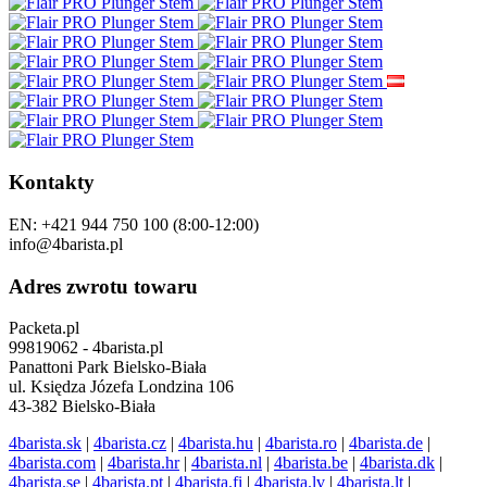
Kontakty
EN: +421 944 750 100 (8:00-12:00)
info@4barista.pl
Adres zwrotu towaru
Packeta.pl
99819062 - 4barista.pl
Panattoni Park Bielsko-Biała
ul. Księdza Józefa Londzina 106
43-382 Bielsko-Biała
4barista.sk
|
4barista.cz
|
4barista.hu
|
4barista.ro
|
4barista.de
|
4barista.com
|
4barista.hr
|
4barista.nl
|
4barista.be
|
4barista.dk
|
4barista.se
|
4barista.pt
|
4barista.fi
|
4barista.lv
|
4barista.lt
|