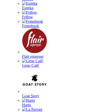
Eureka
Fellow
Femobook
Flair espresso
Gene Café
Goat Story
Hario