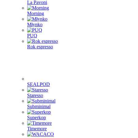
La Pavoni
Morning
Młynko
PUQ
Rok espresso
SEALPOD
Staresso
Subminimal
Superkop
Timemore