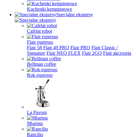
Kuchenki kempingowe
Specjalne ekspresy
Cafelat robot
Flair espresso
Flair 58
Flair 49 PRO
Flair PRO
Flair Classic /
Signature
Flair NEO FLEX
Flair 2GO
Flair akcesoria
Bellman coffee
Rok espresso
La Pavoni
9Barista
Rancilio