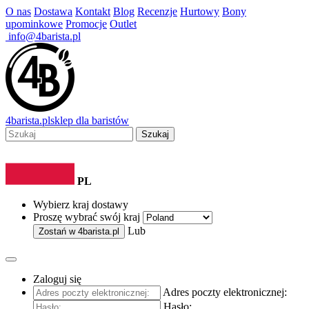
O nas
Dostawa
Kontakt
Blog
Recenzje
Hurtowy
Bony
upominkowe
Promocje
Outlet
info@4barista.pl
4
barista
.pl
sklep dla baristów
Szukaj
PL
Wybierz kraj dostawy
Proszę wybrać swój kraj
Lub
Zostań w
4barista.pl
Zaloguj się
Adres poczty elektronicznej:
Hasło: