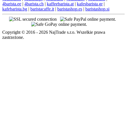
4barista.ee
|
4barista.ch
|
kaffeebarista.at
|
kafesbarista.gr
|
kafebarista.bg
|
baristacaffe.it
|
baristashop.es
|
baristashop.si
Copyright © 2016 - 2026 NajTrade s.r.o. Wszelkie prawa
zastrzeżone.