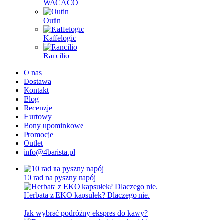
WACACO
Outin
Kaffelogic
Rancilio
O nas
Dostawa
Kontakt
Blog
Recenzje
Hurtowy
Bony upominkowe
Promocje
Outlet
info@4barista.pl
10 rad na pyszny napój
Herbata z EKO kapsułek? Dlaczego nie.
Jak wybrać podróżny ekspres do kawy?