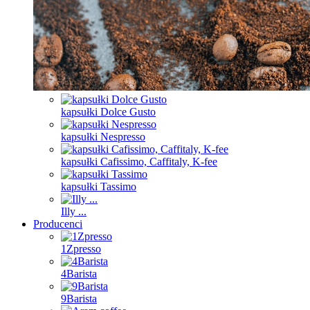
kapsułki Dolce Gusto
kapsułki Nespresso
kapsułki Cafissimo, Caffitaly, K-fee
kapsułki Tassimo
Illy ...
Producenci
1Zpresso
4Barista
9Barista