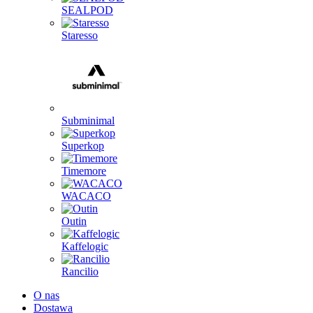
SEALPOD
Staresso
Subminimal
Superkop
Timemore
WACACO
Outin
Kaffelogic
Rancilio
O nas
Dostawa