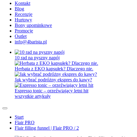
Kontakt
Blog
Recenzje
Hurtowy
Bony upominkowe
Promocje
Outlet
info@4barista.pl
10 rad na pyszny napój
Herbata z EKO kapsułek? Dlaczego nie.
Jak wybrać podróżny ekspres do kawy?
Espresso tonic – orzeźwiający letni hit
wszystkie artykuły
Start
Flair PRO
Flair filling funnel | Flair PRO / 2