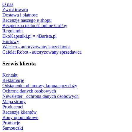
O nas
Zwrot towaru
Dostawa i platnosc
Recenzje naszego e-shopu
Bezpieczna płatność online GoPay
Regulamin
EkoKapsulki.pl = 4Barista.pl
Hurtowy
Wacaco - autoryzowany sprzedawca
Cafelat Robot - autoryzowany sprzedawca
Serwis klienta
Kontakt
Reklamacje
Odstąpenie od umowy kupna-sprzedaży
Ochrona danych osobowych
Newsletter - ochrona danych osobowych
Mapa strony
Producenci
Recenzje klientów
Bony upominkowe
Promocje
Samouczki