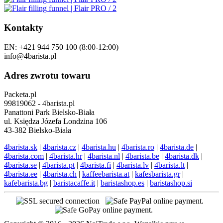
Kontakty
EN: +421 944 750 100 (8:00-12:00)
info@4barista.pl
Adres zwrotu towaru
Packeta.pl
99819062 - 4barista.pl
Panattoni Park Bielsko-Biała
ul. Księdza Józefa Londzina 106
43-382 Bielsko-Biała
4barista.sk
|
4barista.cz
|
4barista.hu
|
4barista.ro
|
4barista.de
|
4barista.com
|
4barista.hr
|
4barista.nl
|
4barista.be
|
4barista.dk
|
4barista.se
|
4barista.pt
|
4barista.fi
|
4barista.lv
|
4barista.lt
|
4barista.ee
|
4barista.ch
|
kaffeebarista.at
|
kafesbarista.gr
|
kafebarista.bg
|
baristacaffe.it
|
baristashop.es
|
baristashop.si