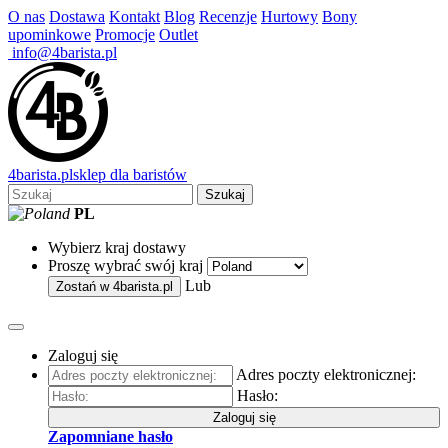
O nas
Dostawa
Kontakt
Blog
Recenzje
Hurtowy
Bony
upominkowe
Promocje
Outlet
info@4barista.pl
4
barista
.pl
sklep dla baristów
Szukaj
PL
Wybierz kraj dostawy
Proszę wybrać swój kraj
Lub
Zostań w
4barista.pl
Zaloguj się
Adres poczty elektronicznej:
Hasło:
Zaloguj się
Zapomniane hasło