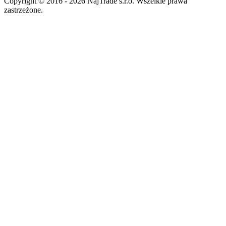
Copyright © 2016 - 2026 NajTrade s.r.o. Wszelkie prawa
zastrzeżone.