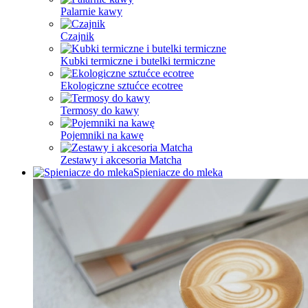
Palarnie kawy
Czajnik
Kubki termiczne i butelki termiczne
Ekologiczne sztućce ecotree
Termosy do kawy
Pojemniki na kawę
Zestawy i akcesoria Matcha
Spieniacze do mleka