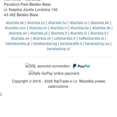
Panattoni Park Bielsko-Biała
ul. Księdza Józefa Londzina 106
43-382 Bielsko-Biała
4barista.sk
|
4barista.cz
|
4barista.hu
|
4barista.ro
|
4barista.de
|
4barista.com
|
4barista.hr
|
4barista.nl
|
4barista.be
|
4barista.dk
|
4barista.se
|
4barista.pt
|
4barista.fi
|
4barista.lv
|
4barista.lt
|
4barista.ee
|
4barista.ch
|
cafebarista.fr
|
kaffeebarista.at
|
kafesbarista.gr
|
kafebarista.bg
|
baristacaffe.it
|
baristashop.es
|
baristashop.si
Copyright © 2016 - 2026 NajTrade s.r.o. Wszelkie prawa
zastrzeżone.