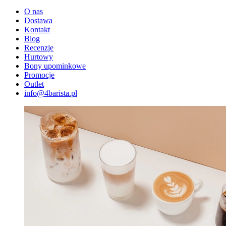
O nas
Dostawa
Kontakt
Blog
Recenzje
Hurtowy
Bony upominkowe
Promocje
Outlet
info@4barista.pl