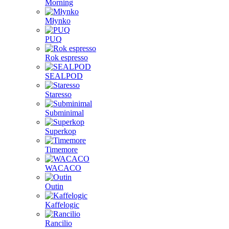
Morning
Młynko
PUQ
Rok espresso
SEALPOD
Staresso
Subminimal
Superkop
Timemore
WACACO
Outin
Kaffelogic
Rancilio