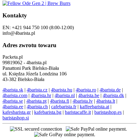
Kontakty
EN: +421 944 750 100 (8:00-12:00)
info@4barista.pl
Adres zwrotu towaru
Packeta.pl
99819062 - 4barista.pl
Panattoni Park Bielsko-Biała
ul. Księdza Józefa Londzina 106
43-382 Bielsko-Biała
4barista.sk
|
4barista.cz
|
4barista.hu
|
4barista.ro
|
4barista.de
|
4barista.com
|
4barista.hr
|
4barista.nl
|
4barista.be
|
4barista.dk
|
4barista.se
|
4barista.pt
|
4barista.fi
|
4barista.lv
|
4barista.lt
|
4barista.ee
|
4barista.ch
|
cafebarista.fr
|
kaffeebarista.at
|
kafesbarista.gr
|
kafebarista.bg
|
baristacaffe.it
|
baristashop.es
|
baristashop.si