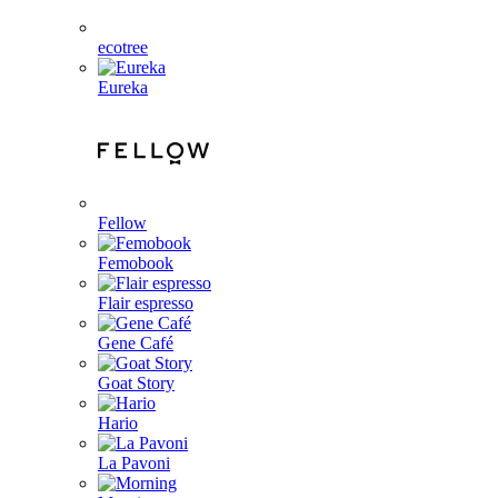
ecotree
Eureka
Fellow
Femobook
Flair espresso
Gene Café
Goat Story
Hario
La Pavoni