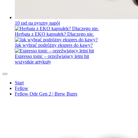
10 rad na pyszny napój
Herbata z EKO kapsułek? Dlaczego nie.
Jak wybrać podróżny ekspres do kawy?
Espresso tonic – orzeźwiający letni hit
wszystkie artykuły
Start
Fellow
Fellow Ode Gen 2 | Brew Burrs