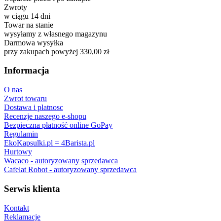
Zwroty
w ciągu 14 dni
Towar na stanie
wysyłamy z własnego magazynu
Darmowa wysyłka
przy zakupach powyżej 330,00 zł
Informacja
O nas
Zwrot towaru
Dostawa i platnosc
Recenzje naszego e-shopu
Bezpieczna płatność online GoPay
Regulamin
EkoKapsulki.pl = 4Barista.pl
Hurtowy
Wacaco - autoryzowany sprzedawca
Cafelat Robot - autoryzowany sprzedawca
Serwis klienta
Kontakt
Reklamacje