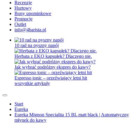
Recenzje
Hurtowy
Bony upominkowe
Promocje
Outlet
info@4barista.pl
10 rad na pyszny napój
Herbata z EKO kapsułek? Dlaczego nie.
Jak wybrać podróżny ekspres do kawy?
Espresso tonic – orzeźwiający letni hit
wszystkie artykuły
Start
Eureka
Eureka Mignon Specialita 15 BL matt black | Automatyczny
młynek do kawy