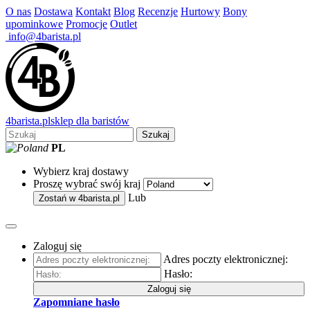
O nas
Dostawa
Kontakt
Blog
Recenzje
Hurtowy
Bony
upominkowe
Promocje
Outlet
info@4barista.pl
4
barista
.pl
sklep dla baristów
Szukaj
PL
Wybierz kraj dostawy
Proszę wybrać swój kraj
Lub
Zostań w
4barista.pl
Zaloguj się
Adres poczty elektronicznej:
Hasło:
Zaloguj się
Zapomniane hasło