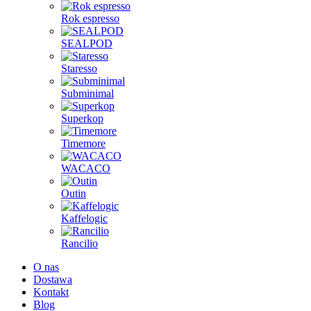
Rok espresso
SEALPOD
Staresso
Subminimal
Superkop
Timemore
WACACO
Outin
Kaffelogic
Rancilio
O nas
Dostawa
Kontakt
Blog