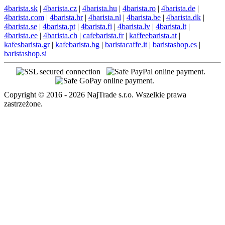
4barista.sk
|
4barista.cz
|
4barista.hu
|
4barista.ro
|
4barista.de
|
4barista.com
|
4barista.hr
|
4barista.nl
|
4barista.be
|
4barista.dk
|
4barista.se
|
4barista.pt
|
4barista.fi
|
4barista.lv
|
4barista.lt
|
4barista.ee
|
4barista.ch
|
cafebarista.fr
|
kaffeebarista.at
|
kafesbarista.gr
|
kafebarista.bg
|
baristacaffe.it
|
baristashop.es
|
baristashop.si
Copyright © 2016 - 2026 NajTrade s.r.o. Wszelkie prawa
zastrzeżone.