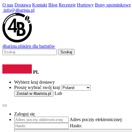
O nas
Dostawa
Kontakt
Blog
Recenzje
Hurtowy
Bony upominkowe
info@4barista.pl
4
barista
.pl
sklep dla baristów
Szukaj
PL
Wybierz kraj dostawy
Proszę wybrać swój kraj
Lub
Zostań w
4barista.pl
Zaloguj się
Adres poczty elektronicznej:
Hasło: