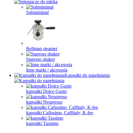
Subminimal
Bellman steamer
Staresso shaker
Inne marki / akcesoria
Kapsułki do napełniania
kapsułki Dolce Gusto
kapsułki Nespresso
kapsułki Cafissimo, Caffitaly, K-fee
kapsułki Tassimo