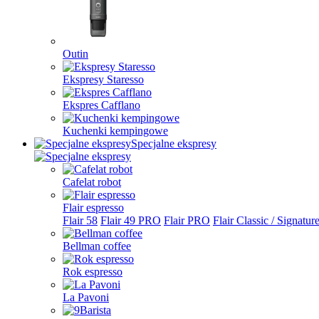
Outin
Ekspresy Staresso
Ekspres Cafflano
Kuchenki kempingowe
Specjalne ekspresy
Cafelat robot
Flair espresso
Flair 58
Flair 49 PRO
Flair PRO
Flair Classic / Signatur
Bellman coffee
Rok espresso
La Pavoni