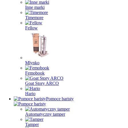
Inne marki
Timemore
Fellow
Mlynko
Femobook
Goat Story ARCO
Hario
Pomoce baristy
Automatyczny tamper
Tamper