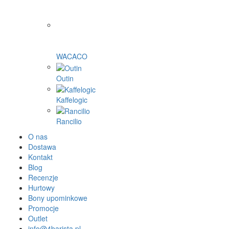
WACACO
Outin
Kaffelogic
Rancilio
O nas
Dostawa
Kontakt
Blog
Recenzje
Hurtowy
Bony upominkowe
Promocje
Outlet
info@4barista.pl