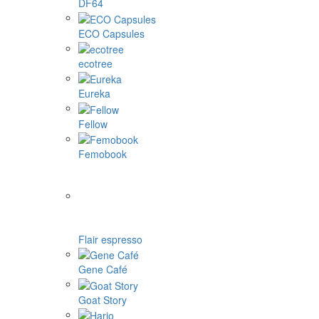
DF64
ECO Capsules
ecotree
Eureka
Fellow
Femobook
Flair espresso
Gene Café
Goat Story