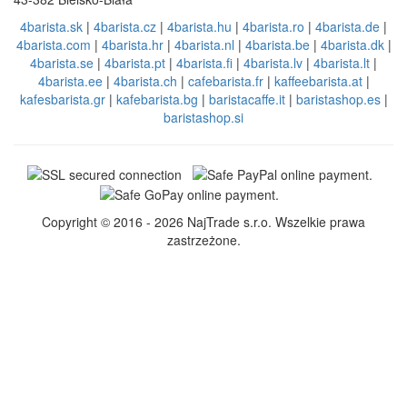
4barista.sk
|
4barista.cz
|
4barista.hu
|
4barista.ro
|
4barista.de
|
4barista.com
|
4barista.hr
|
4barista.nl
|
4barista.be
|
4barista.dk
|
4barista.se
|
4barista.pt
|
4barista.fi
|
4barista.lv
|
4barista.lt
|
4barista.ee
|
4barista.ch
|
cafebarista.fr
|
kaffeebarista.at
|
kafesbarista.gr
|
kafebarista.bg
|
baristacaffe.it
|
baristashop.es
|
baristashop.si
Copyright © 2016 - 2026 NajTrade s.r.o. Wszelkie prawa
zastrzeżone.