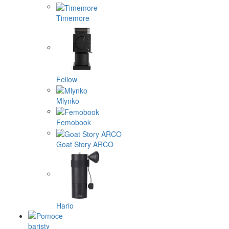
Timemore
Fellow
Mlynko
Femobook
Goat Story ARCO
Hario