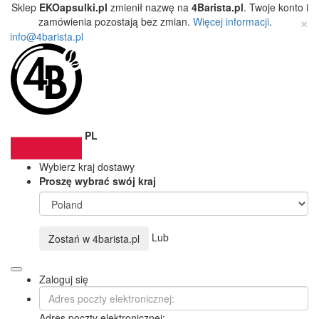
Sklep
EKOapsulki.pl
zmienił nazwę na
4Barista.pl
. Twoje konto i
×
zamówienia pozostają bez zmian.
Więcej informacji
.
info@4barista.pl
PL
Wybierz kraj dostawy
Proszę wybrać swój kraj
Lub
Zostań w
4barista.pl
Zaloguj się
Adres poczty elektronicznej: