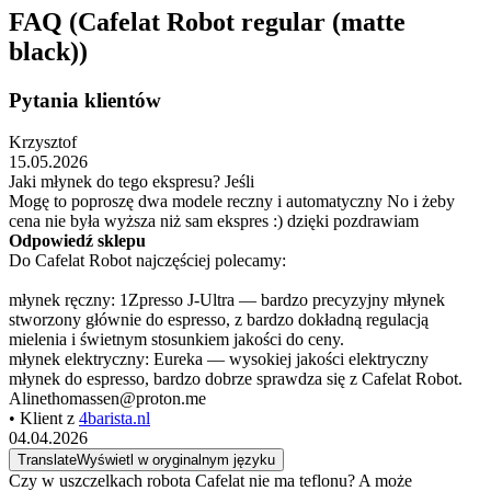
FAQ (Cafelat Robot regular (matte
black))
Pytania klientów
Krzysztof
15.05.2026
Jaki młynek do tego ekspresu? Jeśli
Mogę to poproszę dwa modele reczny i automatyczny No i żeby
cena nie była wyższa niż sam ekspres :) dzięki pozdrawiam
Odpowiedź sklepu
Do Cafelat Robot najczęściej polecamy:
młynek ręczny: 1Zpresso J-Ultra — bardzo precyzyjny młynek
stworzony głównie do espresso, z bardzo dokładną regulacją
mielenia i świetnym stosunkiem jakości do ceny.
młynek elektryczny: Eureka — wysokiej jakości elektryczny
młynek do espresso, bardzo dobrze sprawdza się z Cafelat Robot.
Alinethomassen@proton.me
• Klient z
4barista.nl
04.04.2026
Translate
Wyświetl w oryginalnym języku
Czy w uszczelkach robota Cafelat nie ma teflonu? A może