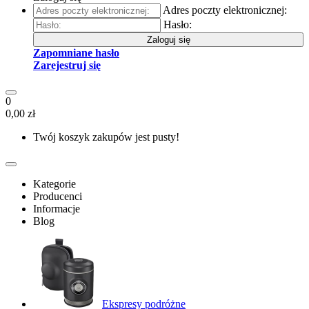
Adres poczty elektronicznej:
Hasło:
Zaloguj się
Zapomniane hasło
Zarejestruj się
0
0,00 zł
Twój koszyk zakupów jest pusty!
Kategorie
Producenci
Informacje
Blog
Ekspresy podróżne