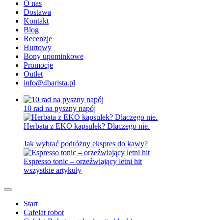
O nas
Dostawa
Kontakt
Blog
Recenzje
Hurtowy
Bony upominkowe
Promocje
Outlet
info@4barista.pl
10 rad na pyszny napój
Herbata z EKO kapsułek? Dlaczego nie.
Jak wybrać podróżny ekspres do kawy?
Espresso tonic – orzeźwiający letni hit
wszystkie artykuły
Start
Cafelat robot