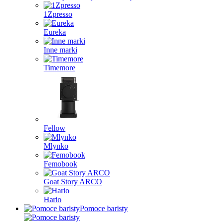
1Zpresso
Eureka
Inne marki
Timemore
Fellow
Mlynko
Femobook
Goat Story ARCO
Hario
Pomoce baristy