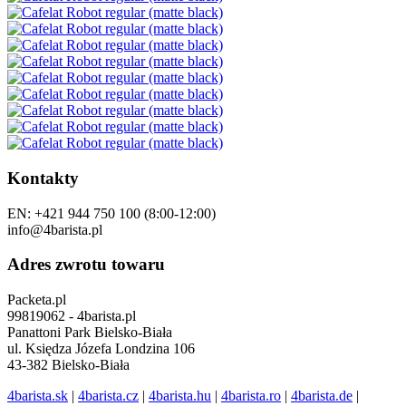
Kontakty
EN: +421 944 750 100 (8:00-12:00)
info@4barista.pl
Adres zwrotu towaru
Packeta.pl
99819062 - 4barista.pl
Panattoni Park Bielsko-Biała
ul. Księdza Józefa Londzina 106
43-382 Bielsko-Biała
4barista.sk
|
4barista.cz
|
4barista.hu
|
4barista.ro
|
4barista.de
|