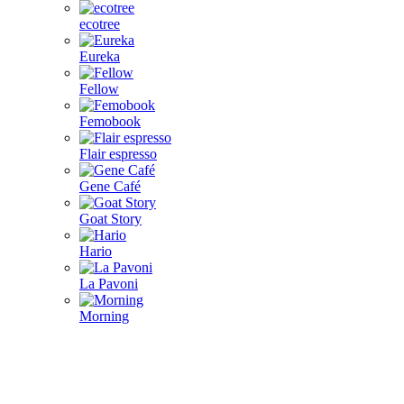
ecotree
Eureka
Fellow
Femobook
Flair espresso
Gene Café
Goat Story
Hario
La Pavoni
Morning