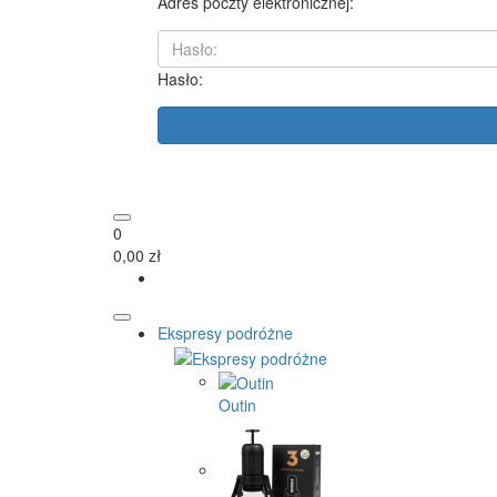
Adres poczty elektronicznej:
Hasło:
0
0,00 zł
Ekspresy podróżne
Outin