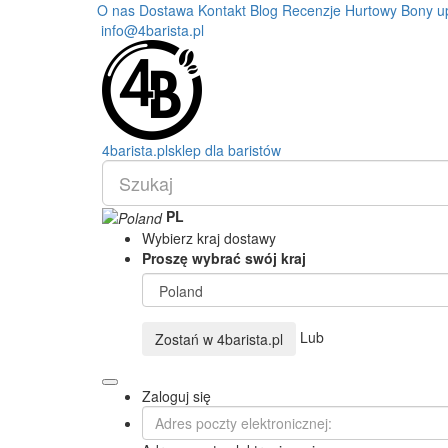
O nas
Dostawa
Kontakt
Blog
Recenzje
Hurtowy
Bony u
info@4barista.pl
4
barista
.pl
sklep dla baristów
PL
Wybierz kraj dostawy
Proszę wybrać swój kraj
Lub
Zostań w
4barista.pl
Zaloguj się