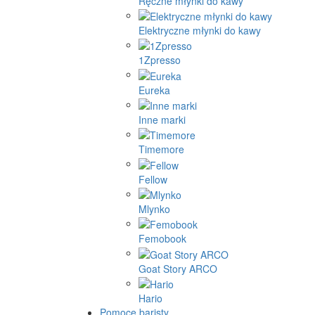
Ręczne młynki do kawy
Elektryczne młynki do kawy
1Zpresso
Eureka
Inne marki
Timemore
Fellow
Mlynko
Femobook
Goat Story ARCO
Hario
Pomoce baristy