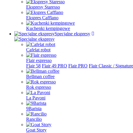
Ekspresy Staresso
Ekspres Cafflano
Kuchenki kempingowe
Specjalne ekspresy
Cafelat robot
Flair espresso
Flair 58
Flair 49 PRO
Flair PRO
Flair Classic / Signatur
Bellman coffee
Rok espresso
La Pavoni
9Barista
Rancilio
Goat Story