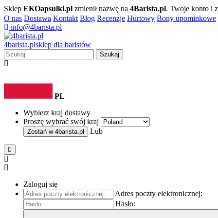
Sklep
EKOapsulki.pl
zmienił nazwę na
4Barista.pl
. Twoje konto i
O nas
Dostawa
Kontakt
Blog
Recenzje
Hurtowy
Bony upominkowe
info@4barista.pl
4
barista
.pl
sklep dla baristów
Szukaj
PL
Wybierz kraj dostawy
Proszę wybrać swój kraj
Lub
Zostań w
4barista.pl
Zaloguj się
Adres poczty elektronicznej:
Hasło: