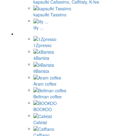
kapsułki Cafissimo, Caffitaly, K-fee
kapsułki Tassimo
Illy ...
1Zpresso
4Barista
9Barista
Aram coffee
Bellman coffee
BOOKOO
Cafelat
Cafflano