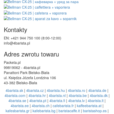
Kontakty
EN: +421 944 750 100 (8:00-12:00)
info@4barista.pl
Adres zwrotu towaru
Packeta.pl
99819062 - 4barista.pl
Panattoni Park Bielsko-Biała
ul. Księdza Józefa Londzina 106
43-382 Bielsko-Biała
4barista.sk
|
4barista.cz
|
4barista.hu
|
4barista.ro
|
4barista.de
|
4barista.com
|
4barista.hr
|
4barista.nl
|
4barista.be
|
4barista.dk
|
4barista.se
|
4barista.pt
|
4barista.fi
|
4barista.lv
|
4barista.lt
|
4barista.ee
|
4barista.ch
|
cafebarista.fr
|
kaffeebarista.at
|
kafesbarista.gr
|
kafebarista.bg
|
baristacaffe.it
|
baristashop.es
|