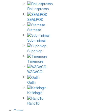
Rok espresso
SEALPOD
Staresso
Subminimal
Superkop
Timemore
WACACO
Outin
Kaffelogic
Rancilio
O nas