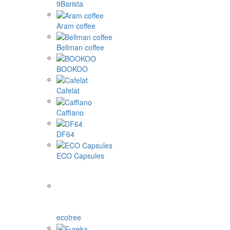
9Barista
Aram coffee
Bellman coffee
BOOKOO
Cafelat
Cafflano
DF64
ECO Capsules
ecotree