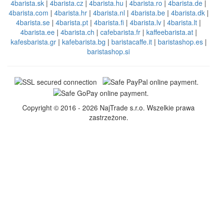
4barista.sk
|
4barista.cz
|
4barista.hu
|
4barista.ro
|
4barista.de
|
4barista.com
|
4barista.hr
|
4barista.nl
|
4barista.be
|
4barista.dk
|
4barista.se
|
4barista.pt
|
4barista.fi
|
4barista.lv
|
4barista.lt
|
4barista.ee
|
4barista.ch
|
cafebarista.fr
|
kaffeebarista.at
|
kafesbarista.gr
|
kafebarista.bg
|
baristacaffe.it
|
baristashop.es
|
baristashop.si
Copyright © 2016 - 2026 NajTrade s.r.o. Wszelkie prawa
zastrzeżone.